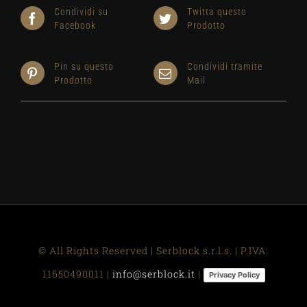
Condividi su
Twitta questo
Facebook
Prodotto
Pin su questo
Condividi tramite
Prodotto
Mail
© All Rights Reserved | Serblock s.r.l.s. | P.IVA:
11650490011 |
info@serblock.it
|
Privacy Policy