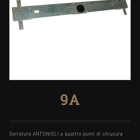
9A
Serratura ANTONIOLI a quattro punti di chiusura